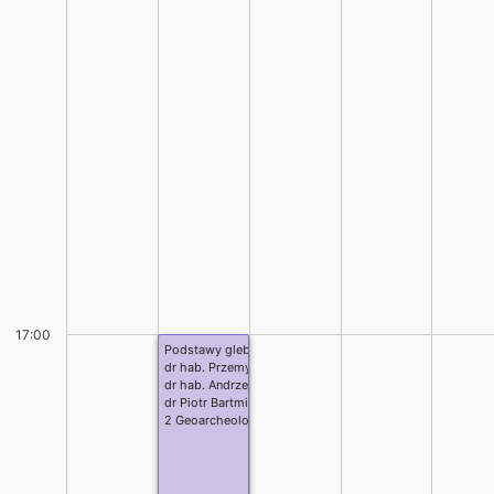
17:00
Podstawy gleboznawstwa i paleopedologii
dr hab. Przemysław Mroczek
dr hab. Andrzej Plak
dr Piotr Bartmiński
2 Geoarcheologia