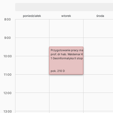
poniedziałek
wtorek
środa
8:00
9:00
Przygotowanie pracy magisterskiej
prof. dr hab. Waldemar Kociuba
10:00
1 Geoinformatyka II stopnia stacjonarne
pok. 210 D
11:00
12:00
13:00