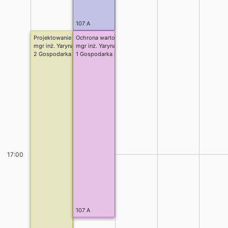
107 A
Projektowanie urbanistyczne (P)
Ochrona wartości kulturowych
mgr inż. Yaryna Posuniak
mgr inż. Yaryna Posuniak
2 Gospodarka przestrzenna stacjonarne inżynierskie, cały rok
1 Gospodarka przestrzenna stacjonarne II stopień, Polityk
17:00
107 A