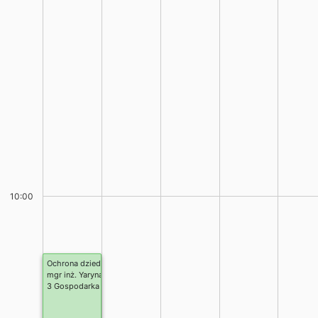
10:00
Ochrona dziedzictwa kulturowego w planowaniu przestrzennym
mgr inż. Yaryna Posuniak
3 Gospodarka przestrzenna stacj. inżynierskie, Planowanie przestrzenne