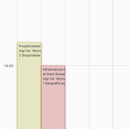
Projektowanie urbanistyczne (P)
mgr inż. Yaryna Posuniak
2 Gospodarka przestrzenna stacjonarne inżynierskie, cały rok
14:00
Infrastruktura krytyczna
dr Karol Kowalczyk
mgr inż. Yaryna Posuniak
1 Geografia wojskowa i zarządzanie kryzysowe Ist. stac.