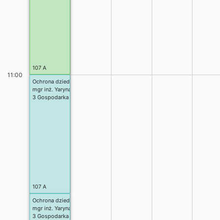
107 A
11:00
Ochrona dziedzictwa kulturowego w planowaniu przestrzennym
mgr inż. Yaryna Posuniak
3 Gospodarka przestrzenna stacj. inżynierskie, Planowanie przestrzenne
107 A
Ochrona dziedzictwa kulturowego w planowaniu przestrzennym
mgr inż. Yaryna Posuniak
3 Gospodarka przestrzenna stacj. inżynierskie, Planowanie przestrzenne