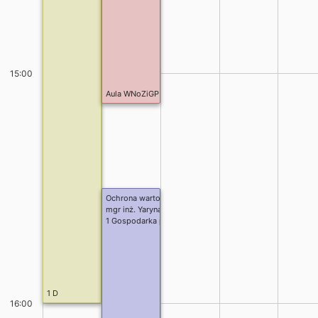
15:00
Aula WNoZiGP
Ochrona wartości kulturowych
mgr inż. Yaryna Posuniak
1 Gospodarka przestrzenna stacjonarne II stopień, Polityk
1 D
16:00