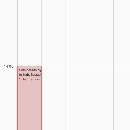
14:00
Seminarium dyplomowe
dr hab. Bogusława Baran-Zgłobicka
1 Geografia wojskowa i zarządzanie kryzysowe II st. stac.