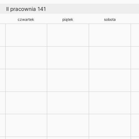
II pracownia 141
czwartek
piątek
sobota
ka