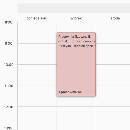
poniedziałek
wtorek
środa
8:00
Pracownia fizyczna II
dr hab. Tomasz Kwapiński
9:00
2 Fizyka I stopień spec. teoretyczna i astrofizy
10:00
11:00
II pracownia 141
12:00
13:00