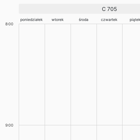
C 705
poniedziałek
wtorek
środa
czwartek
piąte
8:00
9:00