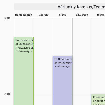
Wirtualny Kampus/Team
poniedziałek
wtorek
środa
czwartek
piąte
8:00
Prawo autorskie
dr Jarosław Dudzik
1 Nauczanie Matematyki i Informatyki II st.
1 Matematyka II stopień
PF 6 Bezpieczeństwo aplikacji ML/LLM (
dr Marek Miśkiewicz
2 Informatyka II st.
9:00
Przedsię
dr Bartło
3 Fizyka I