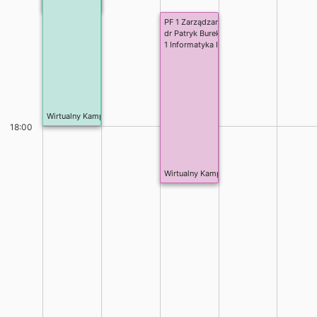
Wirtualny Kampus/Teams
PF 1 Zarządzanie produktami IT z elemen
dr Patryk Burek
1 Informatyka II st.
Wirtualny Kampus/Teams
18:00
Wirtualny Kampus/Teams