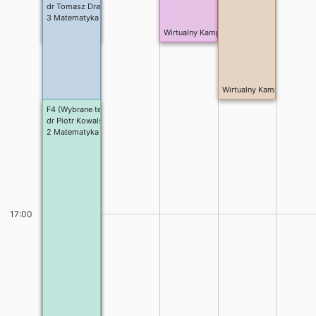
dr Tomasz Drab
3 Matematyka w Finansach I st. spec.metody statystyczne w finansach
Wirtualny Kampus/Teams
Wirtualny Kampus/Teams
Wirtualny Kampus/Teams
F4 (Wybrane techniki wielowymiarowej analizy danych)
dr Piotr Kowalski
2 Matematyka II st.
17:00