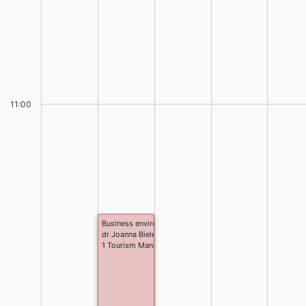
11:00
Business environment in tourism (3,24.III, 14.IV, 12.V, 9.VI)
dr Joanna Bielecka - Prus
1 Tourism Management stacjonarne I stopnia