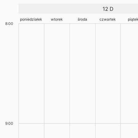
12 D
poniedziałek
wtorek
środa
czwartek
piąte
8:00
9:00