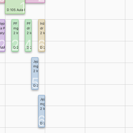
1
mowe w języku Rust
D 105 Aula Informatyki
y programowania
gramowania
temów sztucznej inteligencji
yra
in Kurzyna
stęp do przetwarzania równoległego na architekturach wielordzeniowych
PF I Bezpieczne programowanie systemowe w języku Rust
PF I Bezpieczne programowanie systemowe w języku Rust
Inżynieria oprogramowania
.
 I st.
a Piekarz
mgr Rafał Niedziółka-Domański
dr hab. Jarosław Bylina
dr Bartłomiej Kotyra
tyka I st.
2 Informatyka I st.
2 Informatyka I st.
2 Informatyka I st.
2
2
4
6
ystemowe w języku Rust
1 MAT)
D 203 (INF)
D 202 (INF)
D 204 (INF)
radygmaty programowania
Kurant
 systemów sztucznej inteligencji
Języki i paradygmaty programowania
 I st.
Marcin Kurzyna
mgr Rafał Niedziółka-Domański
tyka I st.
2 Informatyka I st.
5
F)
D 203 (INF)
p do systemów sztucznej inteligencji
Języki i paradygmaty programowania
nż. Marcin Kurzyna
mgr Rafał Niedziółka-Domański
formatyka I st.
2 Informatyka I st.
6
1 (INF)
D 203 (INF)