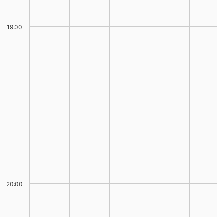
19:00
20:00