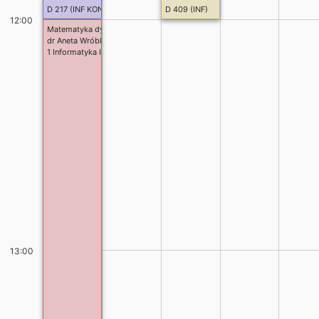
D 217 (INF KONF.)
D 409 (INF)
12:00
Matematyka dyskretna
dr Aneta Wróblewska
1 Informatyka I st.
13:00