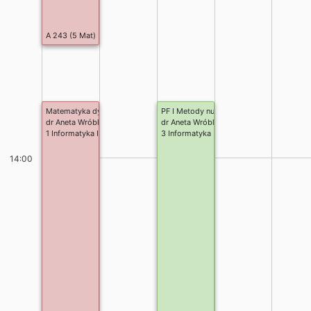
A 243 (5 Mat)
Matematyka dyskretna
PF I Metody numeryczne
dr Aneta Wróblewska
dr Aneta Wróblewska
1 Informatyka I st.
3 Informatyka I st.
14:00