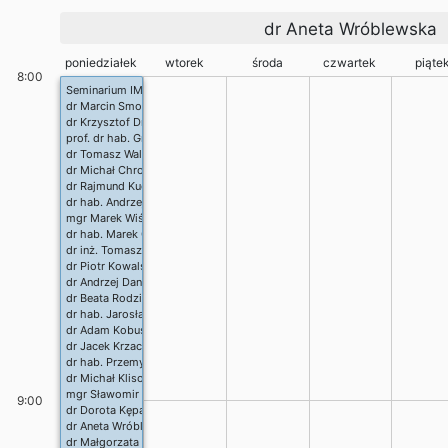
dr Aneta Wróblewska
poniedziałek
wtorek
środa
czwartek
piąte
8:00
Seminarium IMiI
dr Marcin Smolira
dr Krzysztof Dmitruk
prof. dr hab. Grzegorz Wójcik
dr Tomasz Walczyński
dr Michał Chromiak
dr Rajmund Kuduk
dr hab. Andrzej Krajka
mgr Marek Wiśniewski
dr hab. Marek Góźdź
dr inż. Tomasz Żurek
dr Piotr Kowalski
dr Andrzej Daniluk
dr Beata Rodzik
dr hab. Jarosław Bylina
dr Adam Kobus
dr Jacek Krzaczkowski
dr hab. Przemysław Stpiczyński
dr Michał Klisowski
mgr Sławomir Kotyra
9:00
dr Dorota Kępa-Maksymowicz
dr Aneta Wróblewska
dr Małgorzata Michalska