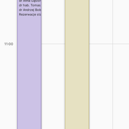
dr Anna Gąsior
dr Bartłomiej Kotyra
dr hab. Tomasz Kwapiński
dr Łukasz Kwaśniewicz
dr Andrzej Bobyk
dr Katarzyna Mazur
Rezerwacje stałe
dr inż. Andrzej Kawiak
dr Monika Leśnik
dr inż. Piotr Schneider
mgr Emil Benedykciuk
dr Luiza Pańczyk
dr hab. Massimiliano Rosini
11:00
dr Andrzej Bobyk
dr inż. Bernadetta Bartosik
dr Marek Miśkiewicz
dr inż. Marcin Kurzyna
mgr Filip Postępski
mgr Krzysztof Wróbel
dr Jeimer Villada
mgr Piotr Koziej
mgr Łukasz Kurant
mgr inż. Emilia Bober
mgr Karol Aleksandrowicz
mgr Dawid Kapitan
mgr Rafał Niedziółka-Domański
mgr Bartłomiej Daniluk
mgr Maciej Okoń
Rezerwacje stałe