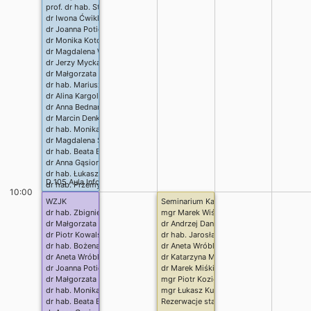
prof. dr hab. Stanisław Prus
dr Iwona Ćwiklińska
dr Joanna Potiopa
dr Monika Kotorowicz
dr Magdalena Wołoszkiewicz-Cyll
dr Jerzy Mycka
dr Małgorzata Cudna
dr hab. Mariusz Bieniek
dr Alina Kargol
dr Anna Bednarska
dr Marcin Denkowski
dr hab. Monika Budzyńska
dr Magdalena Skrzypiec
dr hab. Beata Bylina
dr Anna Gąsior
dr hab. Łukasz Piasecki
D 105 Aula Informatyki
dr hab. Przemysław Matuła
10:00
dr hab. Andrzej Kryczka
WZJK
Seminarium Katedry Cyberbezpieczeństwa
dr Anna Walczuk
dr hab. Zbigniew Surowiec
mgr Marek Wiśniewski
dr Agnieszka Kozak-Prus
dr Małgorzata Wiertel
dr Andrzej Daniluk
dr Anna Pyzara
dr Piotr Kowalski
dr hab. Jarosław Bylina
dr hab. Łukasz Kruk
dr hab. Bożena Zgardzińska
dr Aneta Wróblewska
prof. dr hab. Jerzy Kozicki
dr Aneta Wróblewska
dr Katarzyna Mazur
dr Bartosz Łanucha
dr Joanna Potiopa
dr Marek Miśkiewicz
dr Tymoteusz Chojecki
dr Małgorzata Cudna
mgr Piotr Koziej
dr Monika Piekarz
dr hab. Monika Budzyńska
mgr Łukasz Kurant
dr Anna Gajos-Balińska
dr hab. Beata Bylina
Rezerwacje stałe
prof. dr hab. Maria Nowak